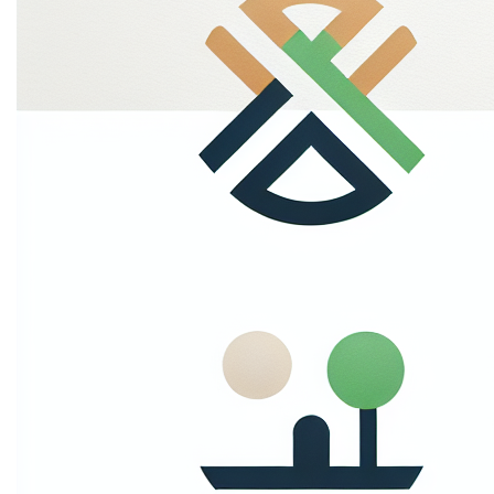
voor dit privacy beleid?
Edge.be NV, met maatschappelijke zetel gelegen te
2060 Antwerpen aan de Oudesteenweg 87, Bus 3 met
Ondernemingsnummer BE0459777624 is de
verantwoordelijke voor het privacybeleid. Voor alle
vragen en/of opmerkingen kan je terecht op het
hierboven vermelde adres of op het emailadres
tom@edge.be.
3. Wijziging en update van
het privacy beleid
We kunnen het privacybeleid op elk moment wijzigen,
bijvoorbeeld in het kader van wijzigingen in onze
diensten of de heersende wetgeving.