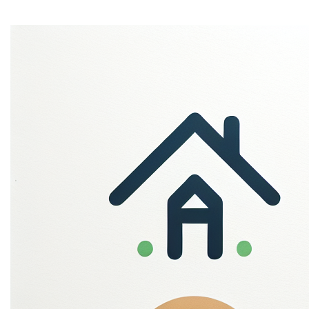
1. Algemeen
Jouw privacy is erg belangrijk voor ons. We willen je
persoonsgegevens op een wettelijke, correcte en
transparante manier verwerken. Dit privacybeleid legt uit
welke persoonlijke gegevens we verzamelen en
verwerken, met inachtneming van de Algemene
Verordening Gegevensbescherming (AVG).
Wij raden je aan deze informatie zorgvuldig te lezen,
zodat je precies weet waarvoor wij jouw
persoonsgegevens gebruiken. Dit privacybeleid bevat
ook meer informatie over jouw privacyrechten en hoe je
deze kunt uitoefenen.
2. Wie is verantwoordelijk