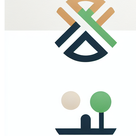
etiam suspendisse morbi eleifend faucibus eget
vestibulum felis. Dictum quis montes, sit sit. Tellus
aliquam enim urna, etiam. Mauris posuere vulputate arcu
amet, vitae nisi, tellus tincidunt. At feugiat sapien varius
id.
Eget quis mi enim, leo lacinia pharetra, semper. Eget in
volutpat mollis at volutpat lectus velit, sed auctor.
Porttitor fames arcu quis fusce augue enim. Quis at
habitant diam at. Suscipit tristique risus, at donec. In
turpis vel et quam imperdiet. Ipsum molestie aliquet
sodales id est ac volutpat.
Welke informatie
verzamelen we?
Mi tincidunt elit, id quisque ligula ac diam, amet. Vel