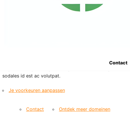
etiam suspendisse morbi eleifend faucibus eget
vestibulum felis. Dictum quis montes, sit sit. Tellus
aliquam enim urna, etiam. Mauris posuere vulputate arcu
amet, vitae nisi, tellus tincidunt. At feugiat sapien varius
id.
Eget quis mi enim, leo lacinia pharetra, semper. Eget in
volutpat mollis at volutpat lectus velit, sed auctor.
Porttitor fames arcu quis fusce augue enim. Quis at
habitant diam at. Suscipit tristique risus, at donec. In
Contact
turpis vel et quam imperdiet. Ipsum molestie aliquet
sodales id est ac volutpat.
Je voorkeuren aanpassen
Contact
Ontdek meer domeinen