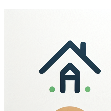
Mi tincidunt elit, id quisque ligula ac diam, amet. Vel
etiam suspendisse morbi eleifend faucibus eget
vestibulum felis. Dictum quis montes, sit sit. Tellus
aliquam enim urna, etiam. Mauris posuere vulputate arcu
amet, vitae nisi, tellus tincidunt. At feugiat sapien varius
id.
Eget quis mi enim, leo lacinia pharetra, semper. Eget in
volutpat mollis at volutpat lectus velit, sed auctor.
Porttitor fames arcu quis fusce augue enim. Quis at
habitant diam at. Suscipit tristique risus, at donec. In
turpis vel et quam imperdiet. Ipsum molestie aliquet
sodales id est ac volutpat.
Welke informatie
verzamelen we?
Mi tincidunt elit, id quisque ligula ac diam, amet. Vel